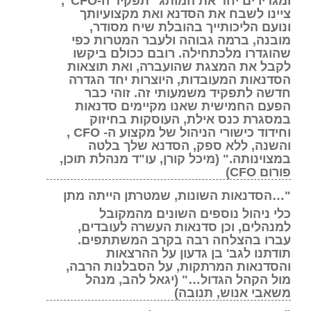
ציינו לשבח את הסדנא ואת מקצועיותך
ונועם הליכותייך בהובלת שיח מסודר,
מובנה, ברמה גבוהה ולעבר המטרות כפי
שהוגדרו מלכתחילה. רובם ככולם ביקשו
לקבל את המצגת שהועברה, ואת תוצאות
הסדנאות המעובדות, היוצרות יחד הגדרה
חדשה לתפקיד משמעותי זה. זוהי כבר
הפעם החמישית שאנו מקיימים סדנאות
במסגרת כנס אילת, העוסקות בחיזוק
וחידוד כישורי הניהול של מקצוע ה- CFO ,
והשנה, ללא ספק, הסדנא שלך בלטה
במצוינותה." (מיכל קורן, עו"ד מנהלת תוכן,
פורום CFO)
"…הסדנאות השונות, שמטרתן הייתה מתן
כלי ניהול נוספים השונים מהמקובל
למנהלים, וכן סדנאות העשרה לעובדים,
עברו בהצלחה רבה בקרב המשתתפים.
תודתנו לגב' בן גדעון על ההרצאות
והסדנאות המרתקות, על הסבלנות הרבה,
מול הקהל הגדול…" (יגאל להב, מנהל
משאבי אנוש, תנובה)