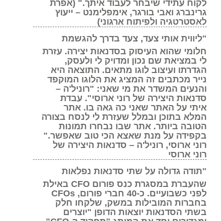
לקוח עתידי שיבחר לעבוד איתך." (אפרת
גרינברג ואבי בורגר, אימפלימנט – ייעוץ
לאסטרטגיה ולפיתוח ארגוני)
"ליווית אותי צעד, צעד בדרך להגשמת
חלומי שהוא העיסוק בסדנאות יצירה. עזרת
לי במציאת שם נכון ומדויק לי ולעסק,
הגדרתו ועיצוב לוגו מתאים. התוצאה היא
נייר מכתבים זה המציג את הלוגו המוקפד
והנעים המשדר את מי שאני: "רוניל'ה –
סדנאות היצירה של רוני ארוסי". עבדת
איתי על האתר שאני כה גאה בו. אתר
המלא בתוכן ובמלל שעזרת לי לנסח בצורה
הטובה ביותר. אתר שבו נבחרו תמונות
בקפידה על מנת שאצא הכי טוב שאפשר."
רוני ארוסי, רוניל'ה – סדנאות היצירה של
רוני ארוסי
"תודה גדולה על שתי סדנאות נפלאות
שהעברת במסגרת כנס פורום CFO באילת
לפני כשבועיים. כ-40 חברי פורום, CFOs
בחברות המובילות במשק, שלקחו חלק
בשתי הסדנאות יוצאות הדופן "יוצרים
ומגדירים יחד את המותג "תפקיד ה-CFO",