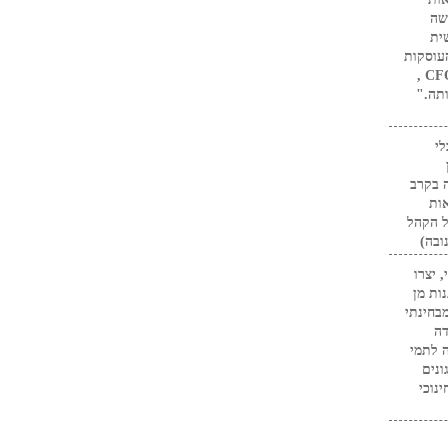
שה
ית
עוסקות
בחיזוק וחידוד כישורי הניהול של מקצוע ה- CFO ,
תה."
י
 בקרב
ות
ל הקהל
ובה)
 יצרו
ות מן
בחינתי
דה
ה לתמי
נים
נוכי