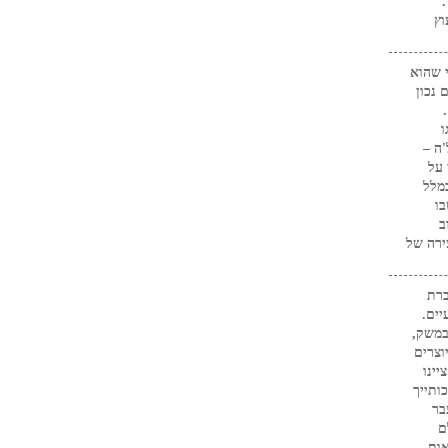
."
וץ
 שהוא
 נכון
ו
ה –
 על
מלל
בו
ב
ירה של
ברת
שבועיים.
ילות במשק,
וצרים
המותג "תפקיד ה-CFO", ציינו
ותייך
בר
ם
ות