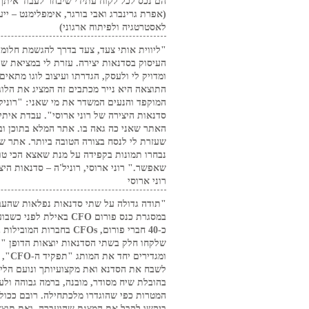
הם נכס לכל לקוח עתידי שיבחר לעבוד איתך
(אפרת גרינברג ואבי בורגר, אימפלימנט – ייע
לאסטרטגיה ולפיתוח ארגוני)
"ליווית אותי צעד, צעד בדרך להגשמת חלומי
העיסוק בסדנאות יצירה. עזרת לי במציאת שם
ומדויק לי ולעסק, הגדרתו ועיצוב לוגו מתאים.
התוצאה היא נייר מכתבים זה המציג את הלוג
המוקפד והנעים המשדר את מי שאני: "רוניל'
סדנאות היצירה של רוני ארוסי". עבדת איתי
האתר שאני כה גאה בו. אתר המלא בתוכן וב
שעזרת לי לנסח בצורה הטובה ביותר. אתר ש
נבחרו תמונות בקפידה על מנת שאצא הכי טו
שאפשר." רוני ארוסי, רוניל'ה – סדנאות היצ
רוני ארוסי
"תודה גדולה על שתי סדנאות נפלאות שהע
במסגרת כנס פורום CFO באילת לפני כ
כ-40 חברי פורום, CFOs בחברות המוב
שלקחו חלק בשתי הסדנאות יוצאות הדופן "י
ומגדירים יחד את 
לשבח את הסדנא ואת מקצועיותך ונועם הליכ
בהובלת שיח מסודר, מובנה, ברמה גבוהה ולע
המטרות כפי שהוגדרו מלכתחילה. רובם ככול
ביקשו לקבל את המצגת שהועברה, ואת תוצא