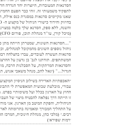
הסדנאות המעובדות, היוצרות יחד הגדרה חד
לתפקיד משמעותי זה. זוהי כבר הפעם החמיש
שאנו מקיימים סדנאות במסגרת כנס אילת, ה
והשנה, ללא ספק, הסדנא שלך בלטה במצוינו
(מיכל קורן, עו"ד מנהלת תוכן, פורום CFO)
"…הסדנאות השונות, שמטרתן הייתה מתן כל
ניהול נוספים השונים מהמקובל למנהלים, וכן
סדנאות העשרה לעובדים, עברו בהצלחה רבה
המשתתפים. תודתנו לגב' בן גדעון על ההרצא
והסדנאות המרתקות, על הסבלנות הרבה, מו
הגדול…" (יגאל להב, מנהל משאבי אנוש, תנ
״האכפתיות האדירה בשילוב הניסיון המקצועי,
עבורי, מובלעת שבועית המאפשרת לי התבוננ
החוץ על הארגון בכלל ועל משימותיי בפרט. מ
זו הייתה דרך נפלאה להבטיח מיצוי של העבו
הניהולית, והפקת המיטב מן הארגון. אני מוד
על התהליך המבורך ומאמינה בתרומתה לארגו
רבים.״ (מלכי כהן, מנהלת חינוכית, המרכז החי
׳רמות שפירא׳)