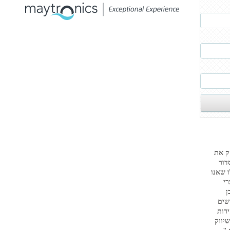
ק את
דור
 שאנו
רי
ן
שים
ירות
יווק