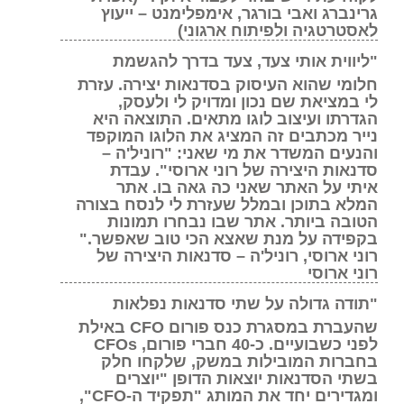
גרינברג ואבי בורגר, אימפלימנט – ייעוץ
לאסטרטגיה ולפיתוח ארגוני)
"ליווית אותי צעד, צעד בדרך להגשמת
חלומי שהוא העיסוק בסדנאות יצירה. עזרת
לי במציאת שם נכון ומדויק לי ולעסק,
הגדרתו ועיצוב לוגו מתאים. התוצאה היא
נייר מכתבים זה המציג את הלוגו המוקפד
והנעים המשדר את מי שאני: "רוניל'ה –
סדנאות היצירה של רוני ארוסי". עבדת
איתי על האתר שאני כה גאה בו. אתר
המלא בתוכן ובמלל שעזרת לי לנסח בצורה
הטובה ביותר. אתר שבו נבחרו תמונות
בקפידה על מנת שאצא הכי טוב שאפשר."
רוני ארוסי, רוניל'ה – סדנאות היצירה של
רוני ארוסי
"תודה גדולה על שתי סדנאות נפלאות
שהעברת במסגרת כנס פורום CFO באילת
לפני כשבועיים. כ-40 חברי פורום, CFOs
בחברות המובילות במשק, שלקחו חלק
בשתי הסדנאות יוצאות הדופן "יוצרים
ומגדירים יחד את המותג "תפקיד ה-CFO",