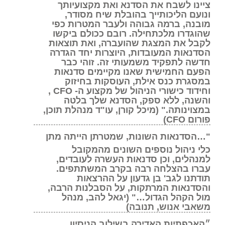
ציינו לשבח את הסדנא ואת מקצועיותך
ונועם הליכותייך בהובלת שיח מסודר,
מובנה, ברמה גבוהה ולעבר המטרות כפי
שהוגדרו מלכתחילה. רובם ככולם ביקשו
לקבל את המצגת שהועברה, ואת תוצאות
הסדנאות המעובדות, היוצרות יחד הגדרה
חדשה לתפקיד משמעותי זה. זוהי כבר
הפעם החמישית שאנו מקיימים סדנאות
במסגרת כנס אילת, העוסקות בחיזוק
וחידוד כישורי הניהול של מקצוע ה- CFO ,
והשנה, ללא ספק, הסדנא שלך בלטה
במצוינותה." (מיכל קורן, עו"ד מנהלת תוכן,
פורום CFO)
"…הסדנאות השונות, שמטרתן הייתה מתן
כלי ניהול נוספים השונים מהמקובל
למנהלים, וכן סדנאות העשרה לעובדים,
עברו בהצלחה רבה בקרב המשתתפים.
תודתנו לגב' בן גדעון על ההרצאות
והסדנאות המרתקות, על הסבלנות הרבה,
מול הקהל הגדול…" (יגאל להב, מנהל
משאבי אנוש, תנובה)
״האכפתיות האדירה בשילוב הניסיון