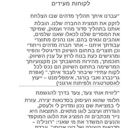
לקוחות מעידים
"עברנו איתך תהליך מדהים שבו הצלחת
לזקק את תמצית החברה שלנו. הובלת
אותנו בתהליך סדור מהיר ועמוק, שמיקד
את המסרים שלנו לכאלו שאנו שלמים,
אוהבים וגאים בהם. אנו נהנים מתוצרי
עבודתך איתנו – אתר חברה מדהים וייחודי
וכן תוצרים בתחום השיווק הדיגיטלי והפיזי
ומרגישים כעת בנוח לרוץ על ענין השיווק.
חוכמתך, מהירות מחשבתך וכן מקצועיותך
המרשימה בתחום השיווק הם נכס לכל
לקוח עתידי שיבחר לעבוד איתך." (אפרת
גרינברג ואבי בורגר, אימפלימנט – ייעוץ
לאסטרטגיה ולפיתוח ארגוני)
"ליווית אותי צעד, צעד בדרך להגשמת
חלומי שהוא העיסוק בסדנאות יצירה. עזרת
לי במציאת שם נכון ומדויק לי ולעסק,
הגדרתו ועיצוב לוגו מתאים. התוצאה היא
נייר מכתבים זה המציג את הלוגו המוקפד
והנעים המשדר את מי שאני: "רוניל'ה –
סדנאות היצירה של רוני ארוסי". עבדת