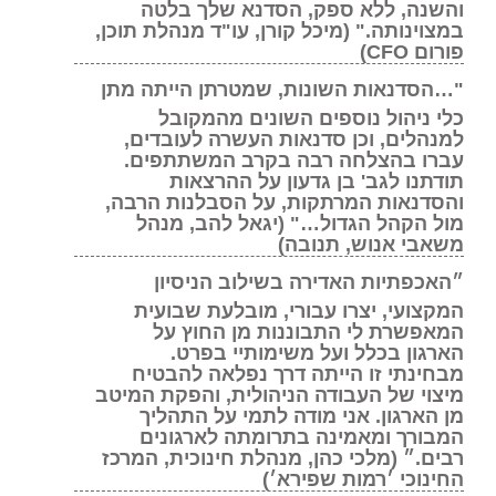
והשנה, ללא ספק, הסדנא שלך בלטה
במצוינותה." (מיכל קורן, עו"ד מנהלת תוכן,
פורום CFO)
"…הסדנאות השונות, שמטרתן הייתה מתן
כלי ניהול נוספים השונים מהמקובל
למנהלים, וכן סדנאות העשרה לעובדים,
עברו בהצלחה רבה בקרב המשתתפים.
תודתנו לגב' בן גדעון על ההרצאות
והסדנאות המרתקות, על הסבלנות הרבה,
מול הקהל הגדול…" (יגאל להב, מנהל
משאבי אנוש, תנובה)
״האכפתיות האדירה בשילוב הניסיון
המקצועי, יצרו עבורי, מובלעת שבועית
המאפשרת לי התבוננות מן החוץ על
הארגון בכלל ועל משימותיי בפרט.
מבחינתי זו הייתה דרך נפלאה להבטיח
מיצוי של העבודה הניהולית, והפקת המיטב
מן הארגון. אני מודה לתמי על התהליך
המבורך ומאמינה בתרומתה לארגונים
רבים.״ (מלכי כהן, מנהלת חינוכית, המרכז
החינוכי ׳רמות שפירא׳)