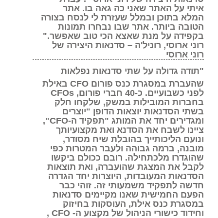
איתי על האתר שאני כה גאה בו. אתר
המלא בתוכן ובמלל שעזרת לי לנסח בצורה
הטובה ביותר. אתר שבו נבחרו תמונות
בקפידה על מנת שאצא הכי טוב שאפשר."
רוני ארוסי, רוניל'ה – סדנאות היצירה של
רוני ארוסי
"תודה גדולה על שתי סדנאות נפלאות
שהעברת במסגרת כנס פורום CFO באילת
לפני כשבועיים. כ-40 חברי פורום, CFOs
בחברות המובילות במשק, שלקחו חלק
בשתי הסדנאות יוצאות הדופן "יוצרים
ומגדירים יחד את המותג "תפקיד ה-CFO",
ציינו לשבח את הסדנא ואת מקצועיותך
ונועם הליכותייך בהובלת שיח מסודר,
מובנה, ברמה גבוהה ולעבר המטרות כפי
שהוגדרו מלכתחילה. רובם ככולם ביקשו
לקבל את המצגת שהועברה, ואת תוצאות
הסדנאות המעובדות, היוצרות יחד הגדרה
חדשה לתפקיד משמעותי זה. זוהי כבר
הפעם החמישית שאנו מקיימים סדנאות
במסגרת כנס אילת, העוסקות בחיזוק
וחידוד כישורי הניהול של מקצוע ה- CFO ,