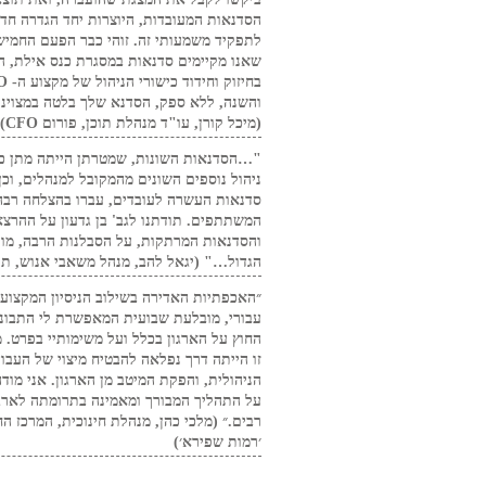
הסדנאות המעובדות, היוצרות יחד הגדרה חד
לתפקיד משמעותי זה. זוהי כבר הפעם החמיש
שאנו מקיימים סדנאות במסגרת כנס אילת, ה
והשנה, ללא ספק, הסדנא שלך בלטה במצוינו
(מיכל קורן, עו"ד מנהלת תוכן, פורום CFO)
"…הסדנאות השונות, שמטרתן הייתה מתן כל
ניהול נוספים השונים מהמקובל למנהלים, וכן
סדנאות העשרה לעובדים, עברו בהצלחה רבה
המשתתפים. תודתנו לגב' בן גדעון על ההרצא
והסדנאות המרתקות, על הסבלנות הרבה, מו
הגדול…" (יגאל להב, מנהל משאבי אנוש, תנ
״האכפתיות האדירה בשילוב הניסיון המקצועי,
עבורי, מובלעת שבועית המאפשרת לי התבוננ
החוץ על הארגון בכלל ועל משימותיי בפרט. מ
זו הייתה דרך נפלאה להבטיח מיצוי של העבו
הניהולית, והפקת המיטב מן הארגון. אני מוד
על התהליך המבורך ומאמינה בתרומתה לארגו
רבים.״ (מלכי כהן, מנהלת חינוכית, המרכז החי
׳רמות שפירא׳)