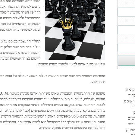
הסוד הידוע להצלחה הוא אמונה
ניתנים למימוש ולהגשמה אבל 
לחליפין העדר מודעות ליכולו
המעשיים המתאימים על מנת 
שלנו, למימוש יעדינו ולהגשמ
תהליך ההעצמה מבוסס על מערך
ועל הגדרת היתרונות שלהן וה
והעמוקה שלנו אנו מפנימים בע
ליישום בצורה יומיומית קבועה. 
שלנו ומביאה אותנו לביטוי ולמיצוי בצורה מיטבית.
המודעות והפנמת היתרונות יוצרים תוצאות בעלות השפעה גדולה על ההתנהגוי
של האדם.
ק את
דור
חסמים, מגבלות, בעיות, חומות, מכשולים ועוד שעצם הגדרתם כך מהווה מחסום 
 שאנו
לכמות היתרונות שהפנמנו, אנו נעזרים בתרגילים לשינוי העוקפים את ההתנה
רי
בחיינו שבהם לא פעלנו במיטבנו. התרגילים הספציפיים (לכל אדם תרגילים המ
ן
התנהגות-עוקפת-אוטומט מאפשרים לאדם לרכוש מיומנויות התנהגות חדשות ורצו
שים
התנהגותו, שינוי שגדל והולך ככל שהתרגול הוא לטווח ארוך יותר. התרגילים ע
ירות
ויחד עם זאת השפעתם החיובית עמוקה ומהותית.
יווק