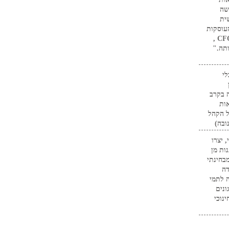
שה
ית
עוסקות
בחיזוק וחידוד כישורי הניהול של מקצוע ה- CFO ,
תה."
י
 בקרב
ות
ל הקהל
ובה)
 יצרו
ות מן
בחינתי
דה
ה לתמי
נים
נוכי