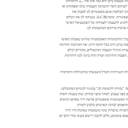
 בעצמנו (לכן הוא כבר אינו סוד…). חלומותינו
לעיתים חוסר ההערכה העצמית שלנו וספקותינו או
תינו המלאות אינם מאפשרים לנו למצות את
הפוטנציאל ולהצליח במידה האפשרית. שיטת A.C.M. מעניקה לנו את הכלים
להגיע להעצמה ולצמיחה של הפוטנציאל האישי
ה אישית בדרכים המתאימות לנו.
 ההתנהגויות האוטומטיות שזיהינו באבחון האישי
בנת ערכן הרב בכל תחומי חיינו. את המודעות החדשה
זרת תרגילי העצמה רציונאליים, מקוריים וקלים
הפנמת היתרונות יוצרת זהות בינינו לבין היתרונות
ות השגרתיות והבדל משמעותי בהתנהלותו היומיומית
מיעוטן של ההתנהגויות הטבעיות שאינן משרתות אותנו מכונות בשיטת .A.C.M "נקודות לתשומת לב" (בניגוד לכינויים המקובלים:
בפני עצמו). לאחר מיפוי נקודות, שהן מעטות יחסית
גות האוטומטית ומאפשרים פריצת דרך באותם תחומים
ותאמים לצרכיו האישיים בלבד) ליצירת
יות שיוצרות שינוי משמעותי באיכות חייו ודרך
צמם פשוטים, קלים להבנה ויישום מעשי בחיי היום יום