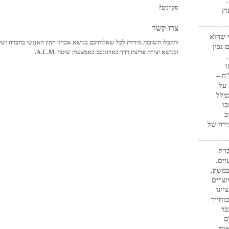
."
סקרנים?
וץ
צרו קשר
 שהוא
ותקבלו תשובות מידיות לכל שאלותיכם בנושא אבחון ההון האנושי בחברה ושינ
 נכון
ובנושא יצירת פריצת דרך בארגונכם באמצעות שיטת .A.C.M.
ו
ה –
 על
מלל
בו
ב
ירה של
ברת
שבועיים.
ילות במשק,
וצרים
המותג "תפקיד ה-CFO", ציינו
ותייך
בר
ם
ות