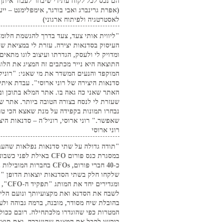
הם נכס לכל לקוח עתידי שיבחר לעבוד איתך
(אפרת גרינברג ואבי בורגר, אימפלימנט – ייע
לאסטרטגיה ולפיתוח ארגוני)
"ליווית אותי צעד, צעד בדרך להגשמת חלומי
העיסוק בסדנאות יצירה. עזרת לי במציאת שם
ומדויק לי ולעסק, הגדרתו ועיצוב לוגו מתאים.
התוצאה היא נייר מכתבים זה המציג את הלוג
המוקפד והנעים המשדר את מי שאני: "רוניל'
סדנאות היצירה של רוני ארוסי". עבדת איתי
האתר שאני כה גאה בו. אתר המלא בתוכן וב
שעזרת לי לנסח בצורה הטובה ביותר. אתר ש
נבחרו תמונות בקפידה על מנת שאצא הכי טו
שאפשר." רוני ארוסי, רוניל'ה – סדנאות היצ
רוני ארוסי
"תודה גדולה על שתי סדנאות נפלאות שהע
במסגרת כנס פורום CFO באילת לפני כ
כ-40 חברי פורום, CFOs בחברות המוב
שלקחו חלק בשתי הסדנאות יוצאות הדופן "י
ומגדירים יחד את 
לשבח את הסדנא ואת מקצועיותך ונועם הליכ
בהובלת שיח מסודר, מובנה, ברמה גבוהה ולע
המטרות כפי שהוגדרו מלכתחילה. רובם ככול
ביקשו לקבל את המצגת שהועברה, ואת תוצא